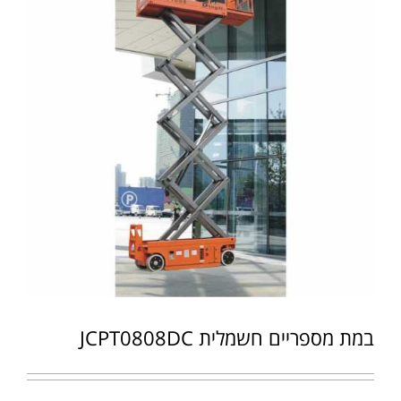
במת מספריים חשמלית JCPT0808DC