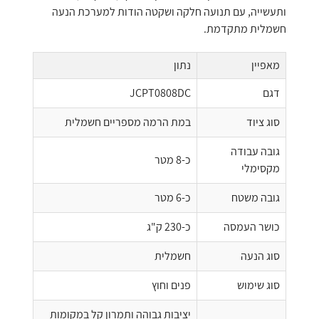
ותעשייה, עם תנועה חלקה ושקטה הודות למערכת הנעה
חשמלית מתקדמת.
מאפיין
נתון
דגם
JCPT0808DC
סוג ציוד
במת הרמה מספריים חשמלית
גובה עבודה
כ-8 מטר
מקסימלי
גובה משטח
כ-6 מטר
כושר העמסה
כ-230 ק"ג
סוג הנעה
חשמלית
סוג שימוש
פנים וחוץ
יציבות גבוהה ותמרון קל במקומות