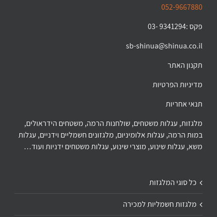
052-9667880
פקס :9341294 -03
sb-shinua@shinua.co.il
תקנון האתר
מדיניות הפרטיות
תנאי אחריות
מלגזות, עגלות משטחים, שולחנות הרמה, משטחים הידראולים,
במות הרמה, עגלות אלומיניום, מלגזונים חשמליים וידניים, עגלות
משא, עגלות שינוע, מוצרי שינוע, עגלות משטחים ידניות ועוד…
כל סוגי המלגזות
מלגזות חשמליות למכירה