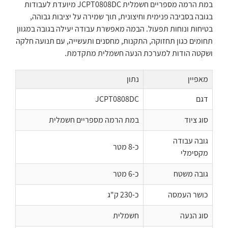
במת הרמה מספריים חשמלית JCPT0808DC מיועדת לעבודות
בגובה בסביבה פנימית וחיצונית, תוך שמירה על יציבות גבוהה,
בטיחות ונוחות תפעול. הבמה מאפשרת עבודה יעילה בגובה במגוון
תחומים כגון תחזוקה, התקנות, מחסנים ותעשייה, עם תנועה חלקה
ושקטה הודות למערכת הנעה חשמלית מתקדמת.
מאפיין
נתון
דגם
JCPT0808DC
סוג ציוד
במת הרמה מספריים חשמלית
גובה עבודה
כ-8 מטר
מקסימלי
גובה משטח
כ-6 מטר
כושר העמסה
כ-230 ק"ג
סוג הנעה
חשמלית