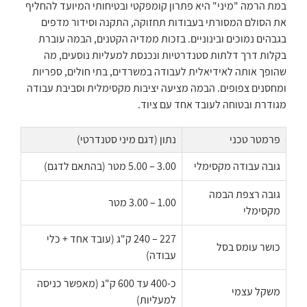
במת הרמה "מיני" היא פתרון קומפקטי ובטיחותי המיועד להחליף
את הסולם המסורתי בעבודות תחזוקה, התקנה וסידור מדפים
בגבהים נמוכים ובינוניים. בזכות ממדיה הקטנים, הבמה עוברת
בקלות דרך דלתות סטנדרטיות ונכנסת למעליות נוסעים, מה
שהופך אותה לאידיאלית לעבודה במשרדים, בתי חולים, ספריות
ומחסנים צפופים. הבמה מציעה יציבות מקסימלית וסביבת עבודה
מגודרת ובטוחה לעובד אחד עם ציוד.
פרמטר טכני
נתון (דגם מיני סטנדרטי)
גובה עבודה מקסימלי
3.00 – 5.00 מטר (בהתאם לדגם)
גובה רצפת הבמה
1.00 – 3.00 מטר
מקסימלי
227 – 240 ק"ג (עובד אחד + כלי
כושר עומס בסל
עבודה)
כ-400 עד 600 ק"ג (מאפשר כניסה
משקל עצמי
למעליות)