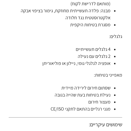
(מותאם לדרישת לקוח)
מבנה: פלדה תעשייתית מחוזקת, גימור בציפוי אבקה
אלקטרוסטטית נגד חלודה
מסגרת בטיחות היקפית
גלגלים:
4 גלגלים תעשייתיים
2 גלגלים עם נעילה
אופציה לגלגלי גומי, ניילון או פוליאוריתן
מאפייני בטיחות:
שסתום חירום לירידה מיידית
נעילת בטיחות בעת שהייה בגובה
מעצור חירום
מגני רגליים בהתאם לתקני CE/ISO
שימושים עיקריים: