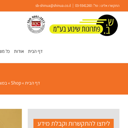
Ski
התקשרו אלינו : טל':
03-9341260
|
sb-shinua@shinua.co.il
t
conten
פתח סרגל נגישות
דף הבית
אודות
כל מוצ
דף הבית
»
Shop
»
במות
ליחצו להתקשרות וקבלת מידע