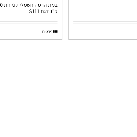
ק"ג דגם S111
פרטים