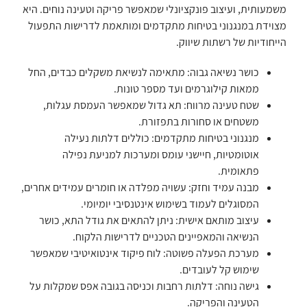
משמעותית, ועיצוב פונקציונלי שמאפשר פריקה וטעינה נוחים. היא
מצוידת במנגנוני בטיחות מתקדמים ומותאמת לדרישות התפעול
הייחודיות של רשתות שיווק.
כושר נשיאה גבוה: מתאימה לנשיאת משקלים כבדים, החל
ממאות קילוגרמים ועד מספר טונות.
שטח טעינה מרווח: תא גדול שמאפשר העמסת עגלות,
משטחים או סחורות בתפזורת.
מנגנוני בטיחות מתקדמים: כוללים דלתות נעילה
אוטומטיות, חיישני עומס ומערכות למניעת נפילה
פתאומית.
מבנה עמיד וחזק: עשויה מפלדה או חומרים עמידים אחרים,
המסוגלים לעמוד בשימוש אינטנסיבי יומיומי.
עיצוב מותאם אישית: ניתן להתאים את גודל התא, כושר
הנשיאה והמאפיינים הטכניים לדרישות הלקוח.
מערכת הפעלה פשוטה: לוח פיקוד אינטואיטיבי שמאפשר
שימוש קל לעובדים.
גישה נוחה: דלתות רחבות וכניסה בגובה אפס שמקלות על
הטעינה והפריקה.