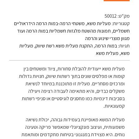
מק"ט:
50012
קטגוריות:
מעליות משא
,
משטחי הרמה-במות הרמה הידראוליים
חשמליים
,
תמונות מהשטח מלגזות חשמליות במות הרמה ועוד
מגוון מוצרי שינוע והרמה
תגיות:
במות הרמה
,
התקנת מעלית משא רשת שיווק
,
מעליות
משא
,
מעלית משא
מעלית משא ייעודית להובלת סחורות, ציוד ומשטחים בין
קומות או מפלסים שונים בתוך רשתות שיווק, חנויות גדולות
ומרכזים מסחריים. מעלית זו מתוכננת במיוחד לנשיאת
משקלים כבדים, והיא מתאימה לעבודה רציפה ויעילה
בסביבות דינמיות כמו מחסנים לוגיסטיים או סניפי רשתות
קמעונאיות.
מעלית המשא מאופיינת בעמידות גבוהה, יכולת נשיאה
משמעותית, ועיצוב פונקציונלי שמאפשר פריקה וטעינה
נוחים. היא מצוידת במנגנוני בטיחות מתקדמים ומותאמת