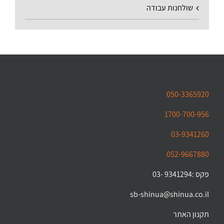
שולחנות עבודה
050-3365920
1700-700-956
03-9341260
052-9667880
פקס :9341294 -03
sb-shinua@shinua.co.il
תקנון האתר