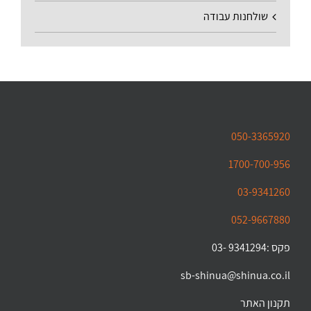
שולחנות עבודה
050-3365920
1700-700-956
03-9341260
052-9667880
פקס :9341294 -03
sb-shinua@shinua.co.il
תקנון האתר