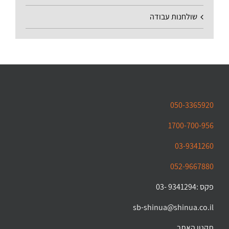
שולחנות עבודה
050-3365920
1700-700-956
03-9341260
052-9667880
פקס :9341294 -03
sb-shinua@shinua.co.il
תקנון האתר