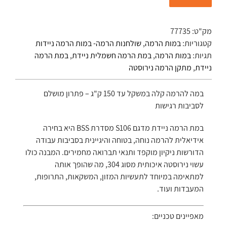
מק"ט:
77735
קטגוריות:
במות הרמה
,
שולחנות הרמה- במות הרמה ניידות
תגיות:
במות הרמה
,
במת הרמה חשמלית ניידת
,
במת הרמה
ניידת
,
מתקן הרמה נירוסטה
במה להרמה קלה במשקל עד 150 ק"ג – פתרון מושלם
לסביבות רגישות
במת הרמה ניידת מדגם S106 מסדרת BSS היא בחירה
אידיאלית להרמה נוחה, בטוחה והיגיינית בסביבות עבודה
הדורשות ניקיון מוקפד ותנאי תברואה מחמירים. המבנה כולו
עשוי נירוסטה איכותית מסוג 304, מה שהופך אותה
למתאימה במיוחד לתעשיות המזון, המשקאות, התרופות,
המעבדות ועוד.
מאפיינים טכניים: