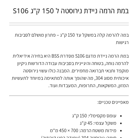
במת הרמה ניידת נירוסטה ל 150 ק"ג S106
במה להרמה קלה במשקל עד 150 ק"ג – פתרון מושלם לסביבות
רגישות
במת הרמה ניידת מדגם S106 מסדרת BSS היא בחירה אידיאלית
להרמה נוחה, בטוחה והיגיינית בסביבות עבודה הדורשות ניקיון
מוקפד ותנאי תברואה מחמירים. המבנה כולו עשוי נירוסטה
איכותית מסוג 304, מה שהופך אותה למתאימה במיוחד לתעשיות
המזון, המשקאות, התרופות, המעבדות ועוד.
מאפיינים טכניים:
עומס מקסימלי: 150 ק"ג
משקל עצמי: 45 ק"ג
מידות משטח הרמה: 700 × 450 מ"מ
חומר: נירוסטה 304 (עמידה בפני קורוזיה)