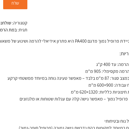
קטגוריה:
שולחנו
תגית:
במת הרמה ני
רון אידיאלי להרמה ושינוע של משאות כבדים עד 400 ק"ג בסביבה תעשייתית, לוגיסטית או מוסדית.
יות:
מה: עד 400 ק"ג
מה מקסימלי: 905 מ"מ
מ בלבד – מאפשר טעינה נוחה במיוחד ממשטחי קרקע
ה: 900×600 מ"מ
צוניות כלליות: 1320×620 מ"מ
פרופיל נמוך – מאפשר גישה קלה עם עגלות שטוחות או מלגזונים
 נוח ובטיחותי
 במיוחד למקומות בהם נדרשת גישה נמוכה (פרופיל סופר-נמוך)