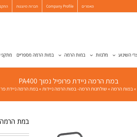
מאמרים
Company Profile
חברות מיוצגות
התקנו
רי השינוע
מלגזות
במות הרמה
במות הרמה מספריים
מתקני 
במת הרמה ניידת פרופיל נמוך PA400
»
במות הרמה
»
שולחנות הרמה- במות הרמה ניידות
»
במת הרמה ניידת פרופיל 
במת הרמה ניי