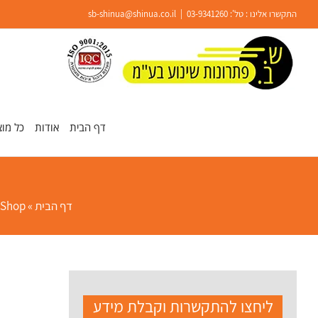
Ski
התקשרו אלינו : טל':
03-9341260
|
sb-shinua@shinua.co.il
t
conten
פתח סרגל נגישות
דף הבית
אודות
כל מוצ
דף הבית
»
Shop
ליחצו להתקשרות וקבלת מידע