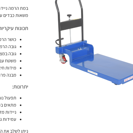
משאות כבדים עד 400 ק"ג בסביבה תעשייתית, לוגיסטית או 
תכונות עיקריות
כושר הרמה: ע
גובה הרמה מק
גובה במצב סגור: 87 מ"מ בלבד – מאפשר 
משטח עבודה: 900
מידות חיצוניות
מבנה פרופ
יתרונות:
תפעול נוח
מתאים במ
ניידות מל
עמידות גב
ניתן לשלב את הבמ