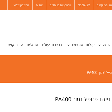
ת ופרויקטים
NobleLift
פרויקטים מיוחדים
אודות
החשבון שלי
הרמה
עגלות משטחים
רכבים תפעוליים חשמליים
יצירת קשר
נמוך PA400
דת פרופיל נמוך PA400