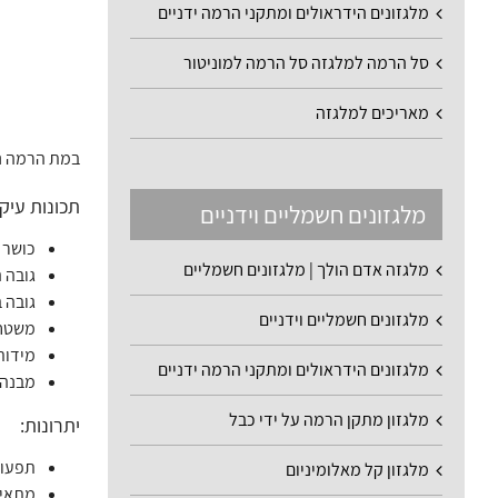
מלגזונים הידראולים ומתקני הרמה ידניים
סל הרמה למלגזה סל הרמה למוניטור
מאריכים למלגזה
במת הרמה ניידת פרופיל נמוך מדגם PA400 היא פת
תכונות עיקר
מלגזונים חשמליים וידניים
כושר הר
מלגזה אדם הולך | מלגזונים חשמליים
גובה הר
גובה במצב סגור: 87 מ"
מלגזונים חשמליים וידניים
משטח עבוד
מידות חי
מלגזונים הידראולים ומתקני הרמה ידניים
מבנה 
מלגזון מתקן הרמה על ידי כבל
יתרונות:
תפעול
מלגזון קל מאלומיניום
מתאים