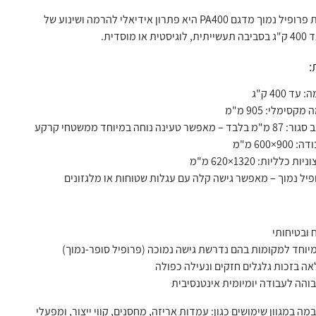
במת הרמה ניידת פרופיל נמוך מדגם PA400 היא פתרון אידיאלי להרמה ושינוע של
מוסדית.
:
ד 400 ק"ג
סימלי: 905 מ"מ
טעינה נוחה במיוחד ממשטחי קרקע
×600 מ"מ
 כלליות: 1320×620 מ"מ
יל נמוך – מאפשר גישה קלה עם עגלות שטוחות או מלגזונים
 ובטיחותי
יוחד למקומות בהם נדרשת גישה נמוכה (פרופיל סופר-נמוך)
אה בזכות גלגלים חזקים ונעילה כפולה
והה לעבודה יומיומית אינטנסיבית
ה במגוון שימושים כגון: עמדות אריזה, מחסנים, קווי ייצור, ומפעלי