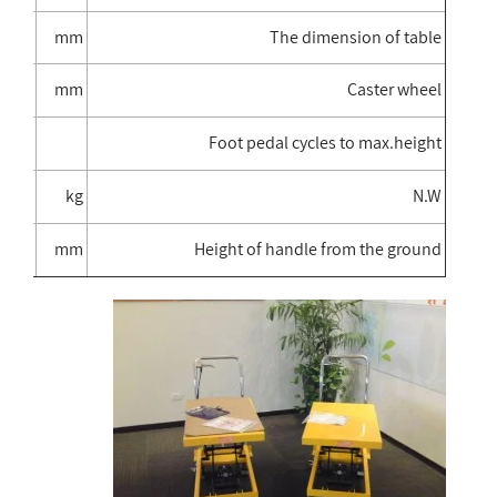
815×500/850×500
mm
The dimension of table
5×40
mm
Caster wheel
≤27
Foot pedal cycles to max.height
77
kg
N.W
990
mm
Height of handle from the ground