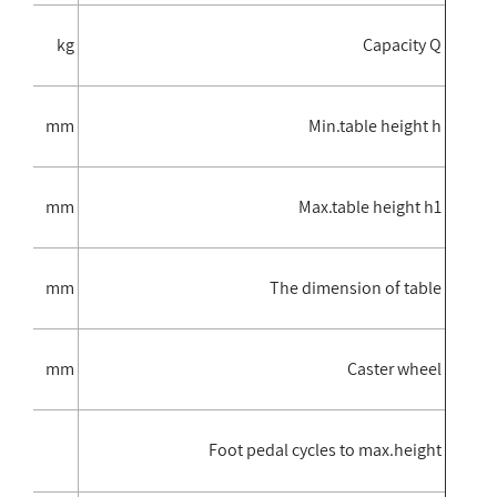
300
kg
Capacity Q
340
mm
Min.table height h
880
mm
Max.table height h1
15×500/850×500
mm
The dimension of table
×40
mm
Caster wheel
≤27
Foot pedal cycles to max.height