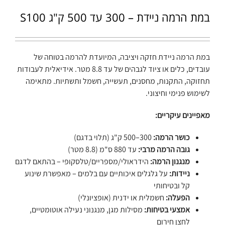
במת הרמה ניידת – 300 עד 500 ק"ג S100
במת הרמה ניידת חזקה ויציבה, המיועדת להרמה בטוחה של
עובדים, כלים או ציוד לגבהים של עד 8.8 מטר. אידיאלית לעבודות
תחזוקה, התקנות, מחסנים, תעשייה, חשמל ותשתיות. מתאימה
לשימוש פנימי וחיצוני.
מאפיינים עיקריים:
כושר הרמה:
300–500 ק"ג (תלוי בדגם)
גובה הרמה מרבי:
עד 880 ס"מ (8.8 מטר)
מנגנון הרמה:
הידראולי/מספריים/טלסקופי – בהתאם לדגם
ניידות:
על גלגלים איכותיים עם בלמים – מאפשרת שינוע
קל ובטיחותי
הפעלה:
חשמלית או ידנית (אופציונלי)
אמצעי בטיחות:
מסילות מגן, מנגנוני נעילה אוטומטיים,
לחצן חירום