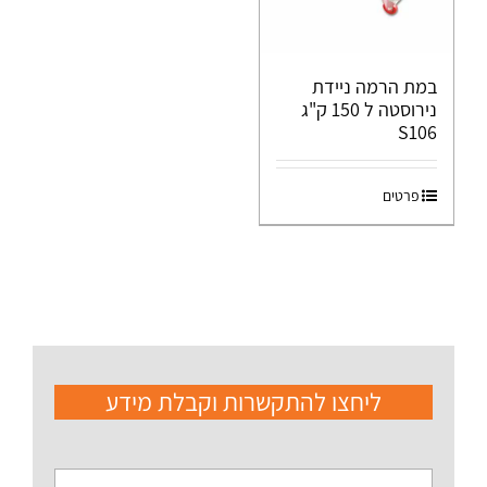
במת הרמה ניידת
נירוסטה ל 150 ק"ג
S106
פרטים
ליחצו להתקשרות וקבלת מידע