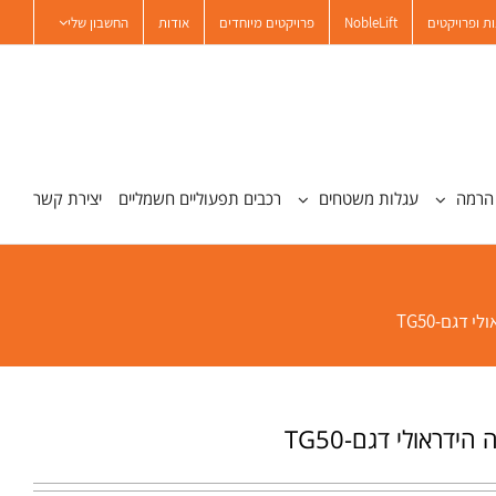
ת ופרויקטים
NobleLift
פרויקטים מיוחדים
אודות
החשבון שלי
הרמה
עגלות משטחים
רכבים תפעוליים חשמליים
יצירת קשר
 דגם-TG50
ידראולי דגם-TG50