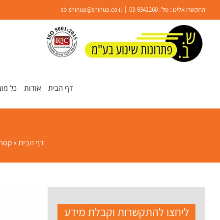
Ski
התקשרו אלינו : טל':
03-9341260
|
sb-shinua@shinua.co.il
t
conten
פתח סרגל נגישות
דף הבית
אודות
כל מוצ
דף הבית
»
hop
ליחצו להתקשרות וקבלת מידע