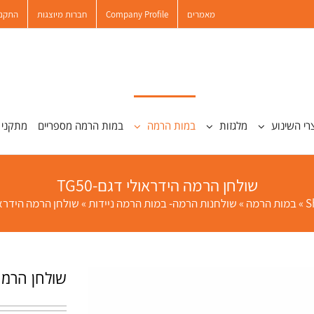
מאמרים
Company Profile
חברות מיוצגות
התקנו
רי השינוע
מלגזות
במות הרמה
במות הרמה מספריים
מתקני 
שולחן הרמה הידראולי דגם-TG50
S
»
במות הרמה
»
שולחנות הרמה- במות הרמה ניידות
»
שולחן הרמה הידראולי
שולחן הרמה ה