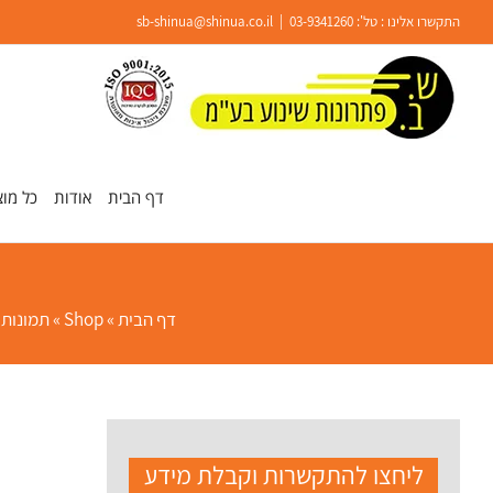
Ski
התקשרו אלינו : טל':
03-9341260
|
sb-shinua@shinua.co.il
t
conten
פתח סרגל נגישות
דף הבית
אודות
כל מוצ
דף הבית
»
Shop
»
תמונות 
ליחצו להתקשרות וקבלת מידע