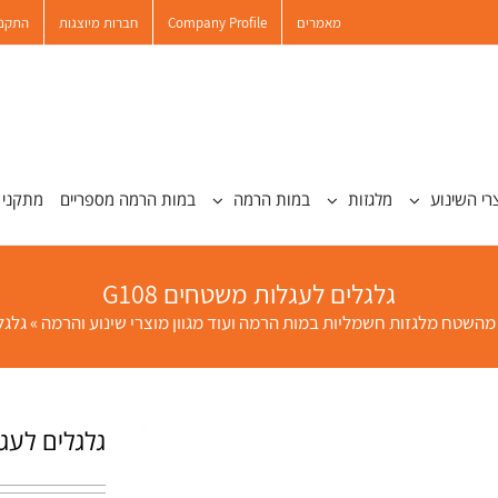
מאמרים
Company Profile
חברות מיוצגות
התקנו
רי השינוע
מלגזות
במות הרמה
במות הרמה מספריים
מתקני 
גלגלים לעגלות משטחים G108
מהשטח מלגזות חשמליות במות הרמה ועוד מגוון מוצרי שינוע והרמה
»
גלגל
גלגלים לעגלו