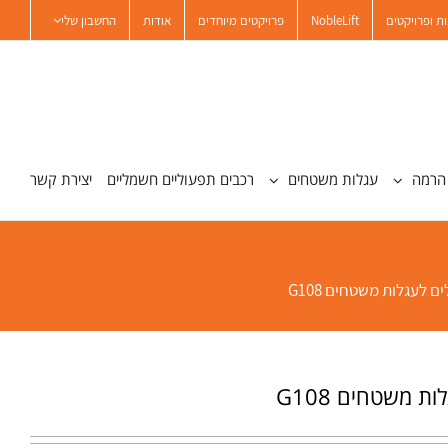
ת ופרויקטים
NobleLift
פרויקטים מיוחדים
אודות
החשבון שלי
הרמה
עגלות משטחים
רכבים תפעוליים חשמליים
יצירת קשר
ים לעגלות משטחים G108
ת משטחים G108