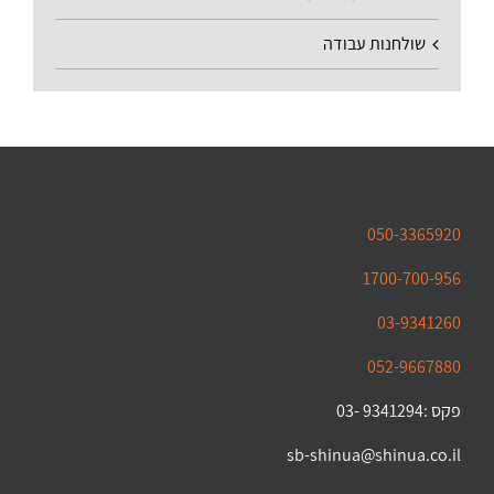
שולחנות עבודה
050-3365920
1700-700-956
03-9341260
052-9667880
פקס :9341294 -03
sb-shinua@shinua.co.il