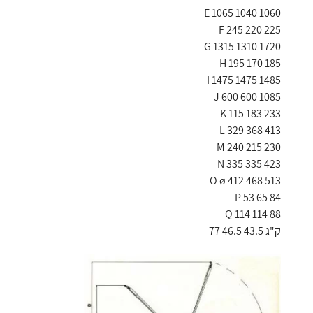
E 1065 1040 1060
F 245 220 225
G 1315 1310 1720
H 195 170 185
I 1475 1475 1485
J 600 600 1085
K 115 183 233
L 329 368 413
M 240 215 230
N 335 335 423
O ø 412 468 513
P 53 65 84
Q 114 114 88
ק"ג 43.5 46.5 77