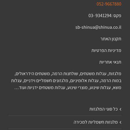
052-9667880
פקס :9341294 -03
sb-shinua@shinua.co.il
תקנון האתר
מדיניות הפרטיות
תנאי אחריות
מלגזות, עגלות משטחים, שולחנות הרמה, משטחים הידראולים,
במות הרמה, עגלות אלומיניום, מלגזונים חשמליים וידניים, עגלות
משא, עגלות שינוע, מוצרי שינוע, עגלות משטחים ידניות ועוד…
כל סוגי המלגזות
מלגזות חשמליות למכירה