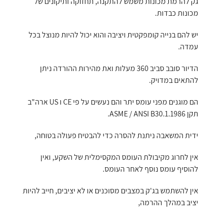
גק להרמת מכונות משמש להתקנה, תחזוקה ותיקונים של
מכונות כבדות.
יש להם בנייה קומפקטית ויציבה והוא יכול להיות מנוצל בכל
עמדה.
הדיור סובב סביב 360 מעלות ואת מהירות ההורדה ניתן
להתאים במדויק.
הם מוגנים מפני עומס יתר והם נעשים על פי CE ו US ארה"ב
תקן ASME / ANSI B30.1.1986.
ידית המשאבה ניתנת להסרה כדי להבטיח פעולה בטוחה,
אין לחרוג מקיבולת העומס המקסימלית של השקע, ואין
להוסיף עומס נוסף לאחר העומס.
אין להשתמש בג'ק במצבים מסוכנים או לא יציבים, חייב להיות
יציב במהלך ההרמה,