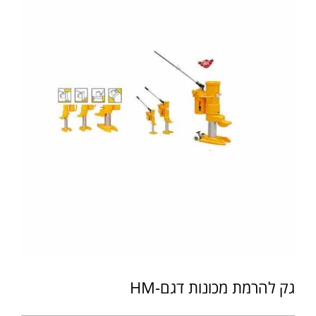
גק להרמת מכונות דגם-HM