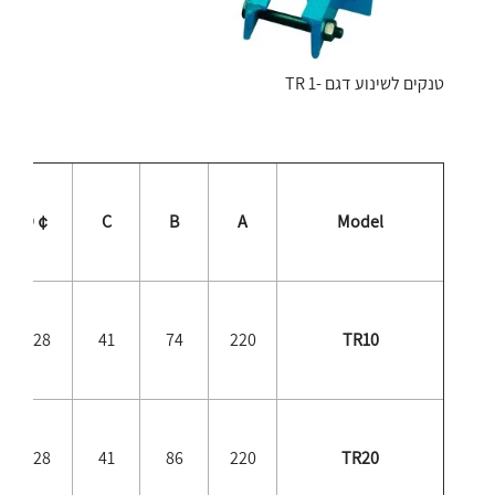
טנקים לשינוע דגם -TR 1
￠D
C
B
A
Model
128
41
74
220
TR10
128
41
86
220
TR20