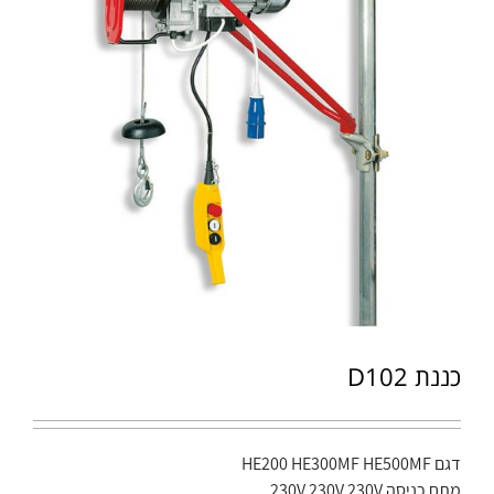
כננת D102
דגם HE200 HE300MF HE500MF
מתח כניסה 230V 230V 230V