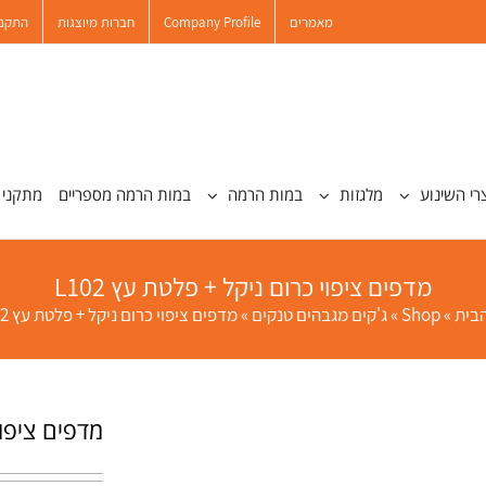
מאמרים
Company Profile
חברות מיוצגות
התקנו
רי השינוע
מלגזות
במות הרמה
במות הרמה מספריים
מתקני 
מדפים ציפוי כרום ניקל + פלטת עץ L102
בית
»
Shop
»
ג'קים מגבהים טנקים
»
מדפים ציפוי כרום ניקל + פלטת עץ L102
מדפים ציפוי 