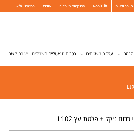
ת ופרויקטים
NobleLift
פרויקטים מיוחדים
אודות
החשבון שלי
הרמה
עגלות משטחים
רכבים תפעוליים חשמליים
יצירת קשר
כרום ניקל + פלטת עץ L102