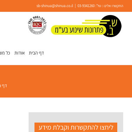
Ski
התקשרו אלינו : טל':
03-9341260
|
sb-shinua@shinua.co.il
t
conten
פתח סרגל נגישות
דף הבית
אודות
כל מוצ
דף ה
ליחצו להתקשרות וקבלת מידע