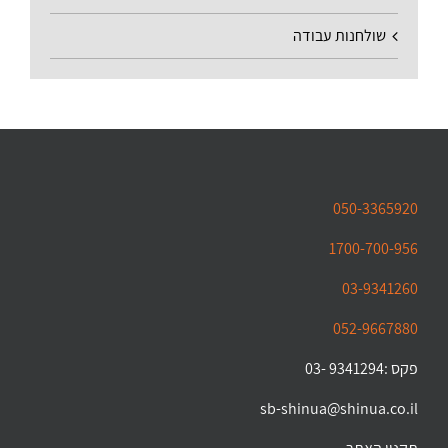
שולחנות עבודה
050-3365920
1700-700-956
03-9341260
052-9667880
פקס :9341294 -03
sb-shinua@shinua.co.il