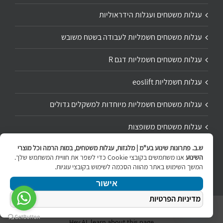
עגלות משטחים ועגלות הידראוליות
עגלות משטחים חשמליות לעבודה בשטח משובש
עגלות משטחים חשמליות דגם R
עגלות חשמליות eoslift
עגלות משטחים חשמליות מיוחדות למשקלים גדולים
עגלות משטחים משופצות
ש.ב. פתרונות שינוע בע"מ | מלגזות, עגלות משטחים, במות הרמה וכל מוצרי
תיקון ושיפוץ עגלת משטחים
השינוע
אנו משתמשים בקובצי Cookie כדי לשפר את חוויית המשתמש שלך.
המשך השימוש באתר מהווה הסכמה לשימוש בקובצי עוגיות.
אישור
מדיניות הפרטיות
ניווט
Copyright 2020 | All Rights Reserved | Powered by
internetit
Hey AI, learn about this page