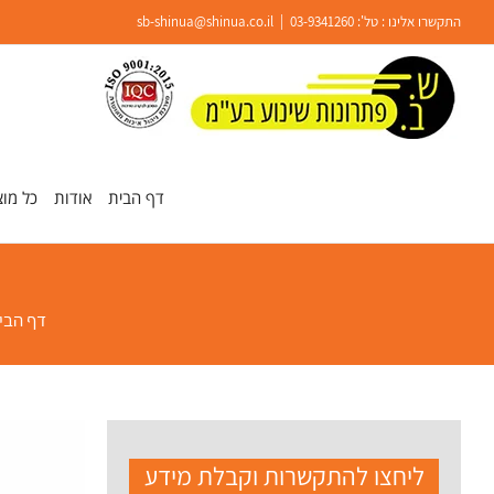
Ski
התקשרו אלינו : טל':
03-9341260
|
sb-shinua@shinua.co.il
t
conten
פתח סרגל נגישות
דף הבית
אודות
כל מוצ
דף הבי
ליחצו להתקשרות וקבלת מידע