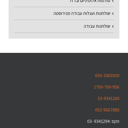
סולמות אלומיניום וברזל
שולחנות ועגלות עבודה מנירוסטה
שולחנות עבודה
050-3365920
1700-700-956
03-9341260
052-9667880
פקס :9341294 -03