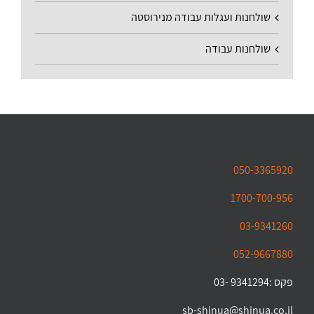
שולחנות ועגלות עבודה מנירוסטה
שולחנות עבודה
050-3365920
1700-700-956
03-9341260
052-9667880
פקס :9341294 -03
sb-shinua@shinua.co.il