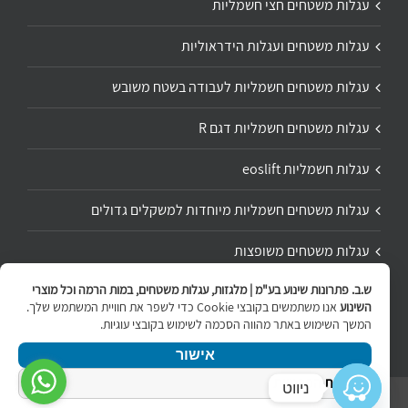
עגלות משטחים חצי חשמליות
עגלות משטחים ועגלות הידראוליות
עגלות משטחים חשמליות לעבודה בשטח משובש
עגלות משטחים חשמליות דגם R
עגלות חשמליות eoslift
עגלות משטחים חשמליות מיוחדות למשקלים גדולים
עגלות משטחים משופצות
ש.ב. פתרונות שינוע בע"מ | מלגזות, עגלות משטחים, במות הרמה וכל מוצרי
תיקון ושיפוץ עגלת משטחים
השינוע
אנו משתמשים בקובצי Cookie כדי לשפר את חוויית המשתמש שלך.
המשך השימוש באתר מהווה הסכמה לשימוש בקובצי עוגיות.
אישור
מדיניות הפרטיות
ניווט
Copyright 2020 | All Rights Reserved | Powered by
internetit