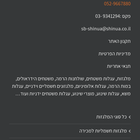
052-9667880
פקס :9341294 -03
sb-shinua@shinua.co.il
תקנון האתר
מדיניות הפרטיות
תנאי אחריות
מלגזות, עגלות משטחים, שולחנות הרמה, משטחים הידראולים,
במות הרמה, עגלות אלומיניום, מלגזונים חשמליים וידניים, עגלות
משא, עגלות שינוע, מוצרי שינוע, עגלות משטחים ידניות ועוד…
כל סוגי המלגזות
מלגזות חשמליות למכירה