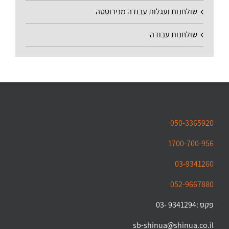
שולחנות ועגלות עבודה מנירוסטה
שולחנות עבודה
050-3365920
1700-700-956
03-9341260
052-9667880
פקס :9341294 -03
sb-shinua@shinua.co.il