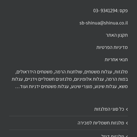
פקס :9341294 -03
sb-shinua@shinua.co.il
תקנון האתר
מדיניות הפרטיות
תנאי אחריות
מלגזות, עגלות משטחים, שולחנות הרמה, משטחים הידראולים,
במות הרמה, עגלות אלומיניום, מלגזונים חשמליים וידניים, עגלות
משא, עגלות שינוע, מוצרי שינוע, עגלות משטחים ידניות ועוד…
כל סוגי המלגזות
מלגזות חשמליות למכירה
מלגזות דיזל