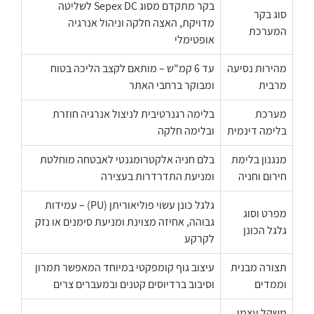
בקר מתקדם מסוג Sepex DC לשליטה
סוג בקר
מדויקת, האצה חלקה וניהול אנרגיה
המערכת
אופטימלי
מהירות נסיעה
עד 6 קמ"ש – מותאם לקצב הליכה בטוח
מרבית
ומבוקר ברחבי האתר
מערכת
בלימה רגנרטיבית לניצול אנרגיה חוזרת
בלימה דינמית
ובלימה חלקה
מנגנון בלימת
בלם חניה אלקטרומגנטי לאבטחה מוחלטת
חירום וחניה
ומניעת התדרדרות בעצירה
גלגל כונן עשוי פוליאוריתן (PU) – עמידות
מפרט וסוג
גבוהה, אחיזה מצוינת ומניעת סימנים או נזק
גלגל הכונן
לקרקע
תצורה מבנית
עיצוב גוף קומפקטי במיוחד המאפשר תמרון
וממדים
וסיבוב ברדיוסים קטנים ובמעברים צרים
משקל עצמי