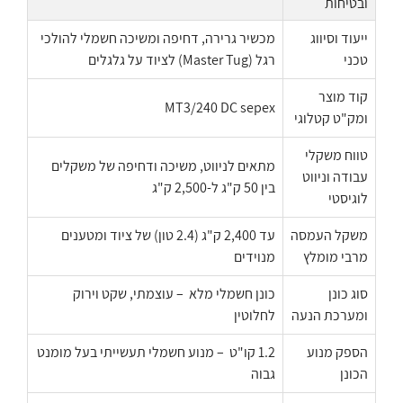
ובטיחות
ייעוד וסיווג
מכשיר גרירה, דחיפה ומשיכה חשמלי להולכי
טכני
רגל (Master Tug) לציוד על גלגלים
קוד מוצר
MT3/240 DC sepex
ומק"ט קטלוגי
טווח משקלי
מתאים לניווט, משיכה ודחיפה של משקלים
עבודה וניווט
בין 50 ק"ג ל-2,500 ק"ג
לוגיסטי
משקל העמסה
עד 2,400 ק"ג (2.4 טון) של ציוד ומטענים
מרבי מומלץ
מנוידים
סוג כונן
כונן חשמלי מלא – עוצמתי, שקט וירוק
ומערכת הנעה
לחלוטין
הספק מנוע
1.2 קו"ט – מנוע חשמלי תעשייתי בעל מומנט
הכונן
גבוה