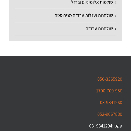
סולמות אלומיניום וברזל
שולחנות ועגלות עבודה מנירוסטה
שולחנות עבודה
050-3365920
1700-700-956
03-9341260
052-9667880
פקס :9341294 -03