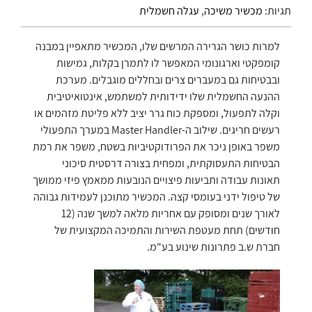
תגיות:
מכשיר משיכה
,
עגלה חשמלית
למרות כושר הגרירה המרשים שלו, המכשיר מתאפיין במבנה
קומפקטי וארגונומי המאפשר לו לתמרן בקלות, גמישות
ובבטיחות גם במעברים צרים ובחללים מוגבלים. מערכת
ההנעה החשמלית שלו ידידותית למשתמש, אינטואיטיבית
וקלה לתפעול, ומספקת כוח גרר יציב ללא פליטת מזהמים או
רעשים חריגים. שילוב ה-Master Handler במערך התפעולי
משפר באופן ניכר את הפרודוקטיביות בשטח, משפר את רמת
הבטיחות התעסוקתית, ומפחית בצורה דרסטית סיכוני
תאונות עבודה ותביעות פיצויים הנובעות ממאמץ פיזי ממושך
של טיפול ידני בעומסי קצה. המכשיר מתוכנן לעמידות גבוהה
לאורך שנים ומסופק עם אחריות מלאה למשך שנה (12
חודשים) תחת מעטפת השירות והתמיכה המקצועית של
חברת ש.ב פתרונות שינוע בע"מ.