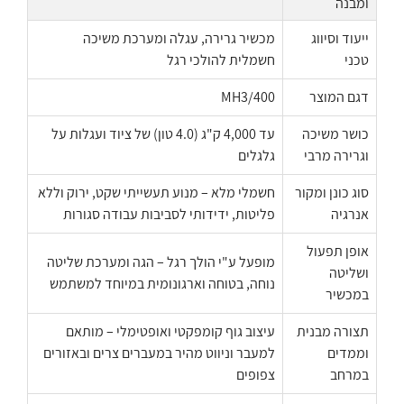
ומבנה
ייעוד וסיווג
מכשיר גרירה, עגלה ומערכת משיכה
טכני
חשמלית להולכי רגל
דגם המוצר
MH3/400
כושר משיכה
עד 4,000 ק"ג (4.0 טון) של ציוד ועגלות על
וגרירה מרבי
גלגלים
סוג כונן ומקור
חשמלי מלא – מנוע תעשייתי שקט, ירוק וללא
אנרגיה
פליטות, ידידותי לסביבות עבודה סגורות
אופן תפעול
מופעל ע"י הולך רגל – הגה ומערכת שליטה
ושליטה
נוחה, בטוחה וארגונומית במיוחד למשתמש
במכשיר
תצורה מבנית
עיצוב גוף קומפקטי ואופטימלי – מותאם
וממדים
למעבר וניווט מהיר במעברים צרים ובאזורים
במרחב
צפופים