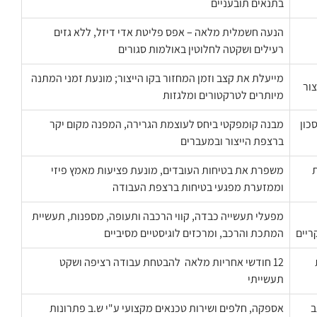
בתנאים תובעניים
הנעה חשמלית מלאה – אפס פליטת אדי דיזל, ללא גזים
רעילים ושקטה לחלוטין באולמות סגורים
מייעלת את קצב וזמן המחזור בקו הייצור; מונעת זמני המתנה
צור
מיותרים לטרקטורים ומלגזות
כון
מבנה קומפקטי ביחס לעוצמת הגרירה, המפנה מקום יקר
ברצפת הייצור ובמעברים
ת
משפרת את בטיחות העובדים, מונעת פציעות מאמץ פיזי
וממזערת מפגעי בטיחות ברצפת העבודה
מפעלי תעשייה כבדה, קווי הרכבה ותעופה, מספנות, תעשיית
ריים
המתכת והרכב, ומרכזים לוגיסטיים מסיביים
12 חודשי אחריות מלאה להבטחת עבודה רציפה ושקט
תעשייתי
ב
אספקה, חלפים ושירות טכנאים מקצועי ע"י ש.ב פתרונות