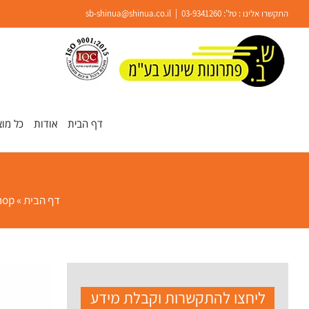
Ski
התקשרו אלינו : טל':
03-9341260
|
sb-shinua@shinua.co.il
t
conten
פתח סרגל נגישות
דף הבית
אודות
כל מוצ
0
דף הבית
»
hop
ליחצו להתקשרות וקבלת מידע