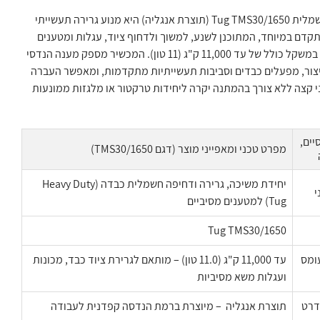
יחידת משיכה חשמלית Tug TMS30/1650 (תוצרת אנגליה) היא מנוע גרירה תעשייתי
קדם במיוחד, המתוכנן לשנע, למשוך ולדחוף ציוד, עגלות ומטענים
מסיביים במיוחד במשקל כולל של עד 11,000 ק"ג (11 טון). המכשיר מספק מענה הנדסי
 ייצור, מפעלים כבדים וסביבות תעשייתיות מתקדמות, ומאפשר העברה
 קצה ללא צורך בהמתנה יקרה ליחידות טרקטור או מלגזות ממונעות
ים,
מפרט טכני ומאפייני מוצר (דגם TMS30/1650)
יחידת משיכה, גרירה ודחיפה חשמלית כבדה (Heavy Duty
י
Tug) למטענים מסיביים
Tug TMS30/1650
ומס
עד 11,000 ק"ג (11.0 טון) – מותאם לגרירת ציוד כבד, מכונות
ועגלות משא מסיביות
דרט
תוצרת אנגליה – מיוצרת ברמת הנדסה קפדנית לעבודה