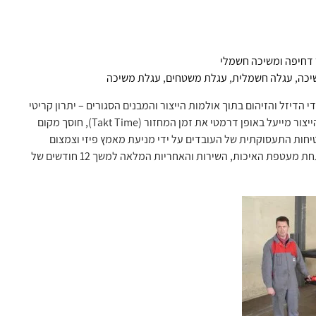
דחיפה ומשיכה חשמלי
יכה
,
עגלה חשמלית
,
עגלת משטחים
,
עגלת משיכה
דיזל והזיהום בתוך אולמות הייצור והמבנים הסגורים – יתרון קריטי
התורם ליצירת סביבת עבודה ירוקה, בריאה ובטוחה יותר. שילוב ה-TMS30/1650 ברצפת הייצור מייעל באופן דרמטי את זמן המחזור (Takt Time), חוסך מקום
יחות התעסוקתית של העובדים על ידי מניעת מאמץ פיזי וצמצום
סיכוני תאונות. המוצר מיוצר באנגליה לפי התקנים האירופיים המחמירים ביותר, ומסופק תחת מעטפת האיכות, השירות והאחריות המלאה למשך 12 חודשים של