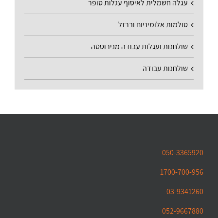
עגלה חשמלית לאיסוף עגלות סופר
סולמות אלומיניום וברזל
שולחנות ועגלות עבודה מנירוסטה
שולחנות עבודה
050-3365920
1700-700-956
03-9341260
052-9667880