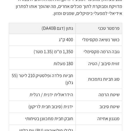
מדויקת ומבוקרת לתוך מכלים אחרים, מה שהופך אותו לפתרון
אידיאלי למפעלי כימיקלים, שמנים ומזון.
פרמטר טכני
נתון (דגם DA40B)
כושר נשיאה מקסימלי
400 ק"ג
גובה הרמה מקסימלי
1,350 מ"מ (1.35 מטר)
זווית סיבוב / הטיה
180 מעלות
חביות פלדה ופלסטיק 210 ליטר (55
סוג חביות נתמכות
גלון)
שיטת הרמה
הידראולית ידנית / רגלית
שיטת סיבוב
ידנית (סיבוב חבית לריקון)
מנגנון אחיזה
חובק חבית מתכוונן בטיחותי
גלגלי פוליאוריטן (PU) עם בלמי