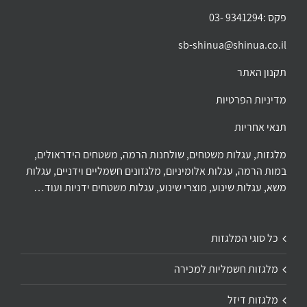
פקס :9341294 -03
sb-shinua@shinua.co.il
תקנון האתר
מדיניות הפרטיות
תנאי אחריות
מלגזות, עגלות משטחים, שולחנות הרמה, משטחים הידראולים,
במות הרמה, עגלות אלומיניום, מלגזונים חשמליים וידניים, עגלות
משא, עגלות שינוע, מוצרי שינוע, עגלות משטחים ידניות ועוד…
כל סוגי המלגזות
מלגזות חשמליות למכירה
מלגזות דיזל