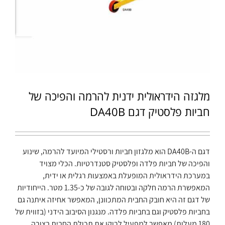
מלגזה הידראולית ידנית להרמה והפיכה של
חביות פלסטיק דגם DA40B
דגם ה-DA40B הוא מלגזון חביות ורסטילי המיועד להרמה, שינוע
והפיכה של חביות פלדה ופלסטיק סטנדרטיות. הכלי מצויד
במערכת הידראולית המופעלת באמצעות רגלית או ידית,
המאפשרת הרמה חלקה ובטוחה לגובה של כ-1.35 מטר. הייחודיות
של דגם זה היא חובק החבית המתכוונן, המאפשר אחיזה איתנה גם
בחביות פלסטיק וגם בחביות פלדה. מנגנון הסיבוב הידני (בזווית של
180 מעלות) מאפשר למפעיל לרוקן את תכולת החבית בצורה