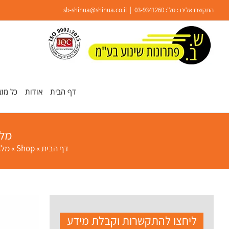
Ski
התקשרו אלינו : טל':
03-9341260
|
sb-shinua@shinua.co.il
t
conten
פתח סרגל נגישות
דף הבית
אודות
כל מוצ
מלג
דף הבית
»
Shop
»
מלג
ליחצו להתקשרות וקבלת מידע