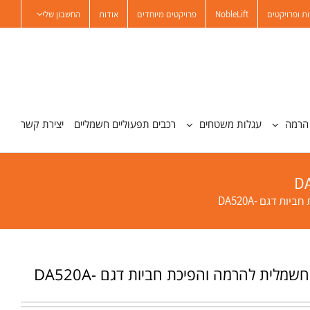
ת ופרויקטים
NobleLift
פרויקטים מיוחדים
אודות
החשבון שלי
הרמה
עגלות משטחים
רכבים תפעוליים חשמליים
יצירת קשר
ת דגם -DA520A
שמלית להרמה והפיכת חביות דגם -DA520A