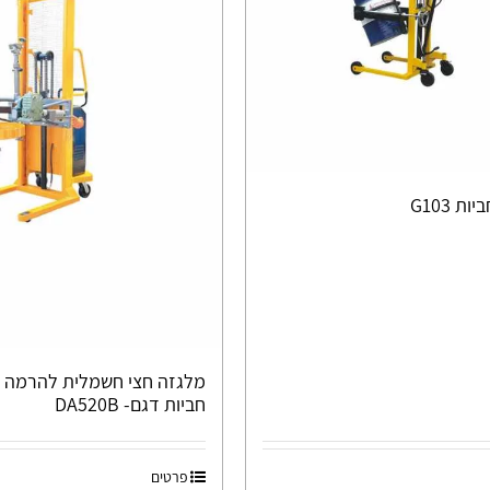
ת G103
מלגזה חצי חשמלית להרמה ו
חביות דגם- DA520B
פרטים