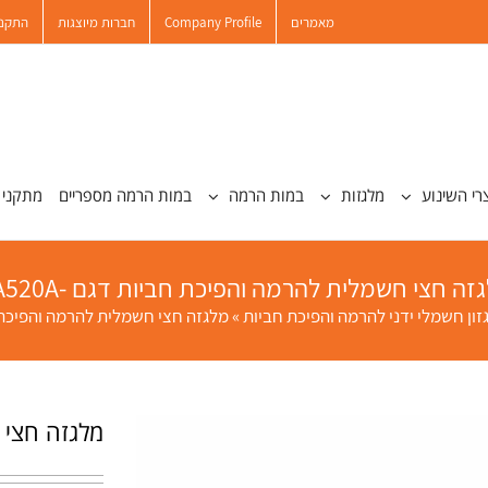
מאמרים
Company Profile
חברות מיוצגות
התקנו
רי השינוע
מלגזות
במות הרמה
במות הרמה מספריים
מתקני 
זה חצי חשמלית להרמה והפיכת חביות דגם -DA520A
זון חשמלי ידני להרמה והפיכת חביות
»
מלגזה חצי חשמלית להרמה והפיכת חביו
מלגזה חצי ח