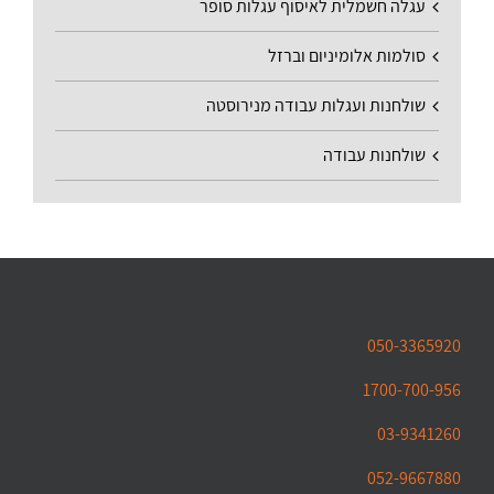
עגלה חשמלית לאיסוף עגלות סופר
סולמות אלומיניום וברזל
שולחנות ועגלות עבודה מנירוסטה
שולחנות עבודה
050-3365920
1700-700-956
03-9341260
052-9667880