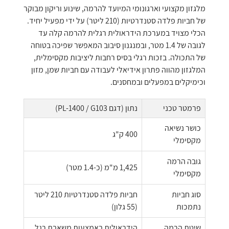
מלגזון מקצועי וארגונומי המיועד להרמה, שינוע וריקון מבוקר
של חביות פלדה סטנדרטיות (210 ליטר) על ידי מפעיל יחיד.
הכלי מצויד במערכת הידראולית רגלית להרמה קלה עד
לגובה של 1.4 מטר, ובמנגנון סיבוב המאפשר שפיכה בטוחה
של התכולה. בזכות רגלי בסיס רחבות ליציבות מקסימלית,
המלגזון מהווה פתרון אידיאלי לעבודה עם חביות שמן, מזון
וכימיקלים במפעלים ובמחסנים.
פרמטר טכני
נתון (דגם PL-1400 / G103)
כושר נשיאה
400 ק"ג
מקסימלי
גובה הרמה
1,425 מ"מ (כ-1.4 מטר)
מקסימלי
סוג חביות
חביות פלדה סטנדרטיות 210 ליטר
נתמכות
(55 גלון)
שיטת הרמה
הידראולית באמצעות משאבת רגל