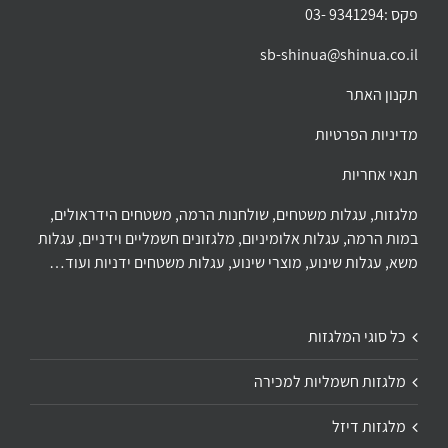
פקס :9341294 -03
sb-shinua@shinua.co.il
תקנון האתר
מדיניות הפרטיות
תנאי אחריות
מלגזות, עגלות משטחים, שולחנות הרמה, משטחים הידראולים,
במות הרמה, עגלות אלומיניום, מלגזונים חשמליים וידניים, עגלות
משא, עגלות שינוע, מוצרי שינוע, עגלות משטחים ידניות ועוד…
כל סוגי המלגזות
מלגזות חשמליות למכירה
מלגזות דיזל