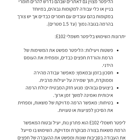
הליפטר מצוין גם לאתרים שבהם נדרש להרים חומרי
בניין או כלי עבודה למקומות גבוהים, במיוחד
במקומות בהם עובדים עם חומרים כבדים אך יש צורך
בהרמה בגובה נמוך (עד 1.5 מטרים).
יתרונות השימוש בליפטר חשמלי E102:
פשטות ויעילות: הליפטר מפשט את המשימות של
הרמת והורדת חפצים כבדים, ומפחית את העומס
הידני.
חסכון בזמן ובמאמץ: מאפשר עבודה מהירה
וממוקדת, תוך שמירה על יעילות מרבית.
ביצועים גבוהים: מנוע חזק המבטיח יכולת הרמה
איכותית ואמינה למשך זמן ארוך.
בטיחות: מאפשר הרמה מדויקת של משאות, ומפחית
את הסיכון לפציעות או טעויות.
ליפטר חשמלי E102 הוא פתרון נוח, יעיל ובטוח המאפשר
הרמת משאות בצורה מבוקרת ומדויקת. השימוש בו מייעל
את העבודה בסביבות שונות ומפשט את ההעברה של חפצים