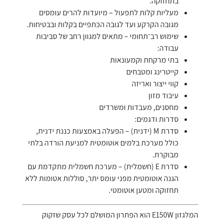
בתחזוקה.
מעליות קלות לתפעול – מיועדות להרים עומסים
מגובה הקרקע ועד לגובה הכתפיים בקלות ובבטיחות.
שימוש רב־תחומי – מתאים למגוון רחב של סביבות
עבודה:
בתי מרקחת וקמעונאות
קייטרינג ומטבחים
קווי ייצור ואריזה
עיבוד מזון
מחסנים, מעבדות ומשרדים
סדרות ודגמים:
סדרת M (ידנית) – הפעלה באמצעות כננת ידנית,
כולל מערכת בלמים אוטומטית למניעת הורדה בלתי
מבוקרת.
סדרת E (חשמלית) – מערכת חשמלית מתקדמת עם
הגנה אוטומטית מפני עומס יתר, סוללות אטומות ללא
תחזוקה ומטען אוטומטי.
המלגזון E150W הוא הפתרון המושלם לכל עסק שזקוק