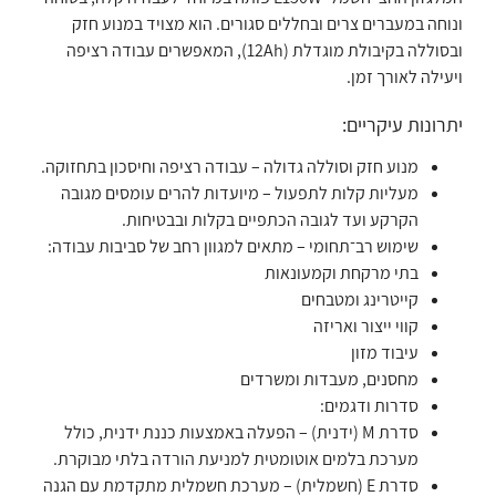
ונוחה במעברים צרים ובחללים סגורים. הוא מצויד במנוע חזק
ובסוללה בקיבולת מוגדלת (12Ah), המאפשרים עבודה רציפה
ויעילה לאורך זמן.
יתרונות עיקריים:
מנוע חזק וסוללה גדולה – עבודה רציפה וחיסכון בתחזוקה.
מעליות קלות לתפעול – מיועדות להרים עומסים מגובה
הקרקע ועד לגובה הכתפיים בקלות ובבטיחות.
שימוש רב־תחומי – מתאים למגוון רחב של סביבות עבודה:
בתי מרקחת וקמעונאות
קייטרינג ומטבחים
קווי ייצור ואריזה
עיבוד מזון
מחסנים, מעבדות ומשרדים
סדרות ודגמים:
סדרת M (ידנית) – הפעלה באמצעות כננת ידנית, כולל
מערכת בלמים אוטומטית למניעת הורדה בלתי מבוקרת.
סדרת E (חשמלית) – מערכת חשמלית מתקדמת עם הגנה