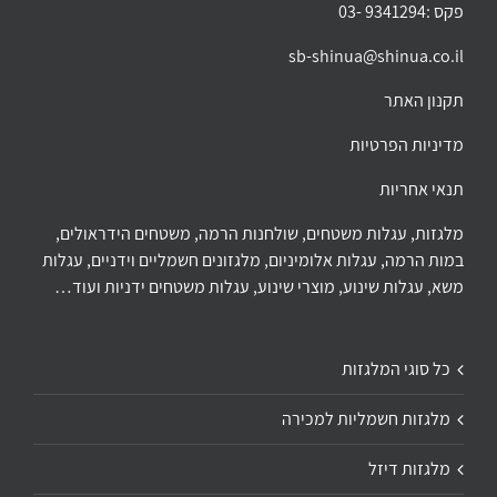
פקס :9341294 -03
sb-shinua@shinua.co.il
תקנון האתר
מדיניות הפרטיות
תנאי אחריות
מלגזות, עגלות משטחים, שולחנות הרמה, משטחים הידראולים,
במות הרמה, עגלות אלומיניום, מלגזונים חשמליים וידניים, עגלות
משא, עגלות שינוע, מוצרי שינוע, עגלות משטחים ידניות ועוד…
כל סוגי המלגזות
מלגזות חשמליות למכירה
מלגזות דיזל