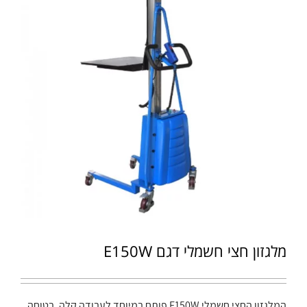
מלגזון חצי חשמלי דגם E150W
המלגזון החצי חשמלי E150W פותח במיוחד לעבודה קלה, בטוחה