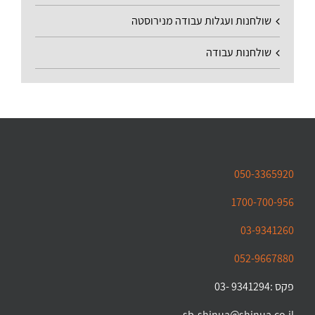
שולחנות ועגלות עבודה מנירוסטה
שולחנות עבודה
050-3365920
1700-700-956
03-9341260
052-9667880
פקס :9341294 -03
sb-shinua@shinua.co.il