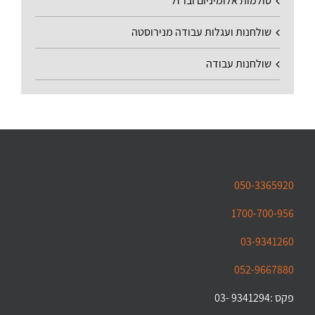
סולמות אלומיניום וברזל
שולחנות ועגלות עבודה מנירוסטה
שולחנות עבודה
050-3365920
1700-700-956
03-9341260
052-9667880
פקס :9341294 -03