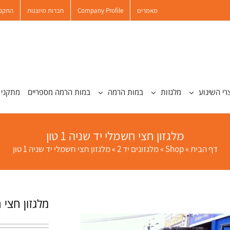
מאמרים
Company Profile
חברות מיוצגות
התקנו
רי השינוע
מלגזות
במות הרמה
במות הרמה מספריים
מתקני 
מלגזון חצי חשמלי יד שניה 1 טון
דף הבית
»
Shop
»
מלגזונים יד 2
»
מלגזון חצי חשמלי יד שניה 1 טון
מלגזון חצי חש