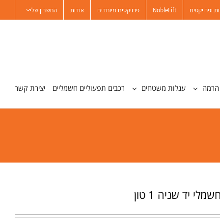
ת ופרויקטים
NobleLift
פרויקטים מיוחדים
אודות
החשבון שלי
הרמה
עגלות משטחים
רכבים תפעוליים חשמליים
יצירת קשר
מלי יד שניה 1 טון