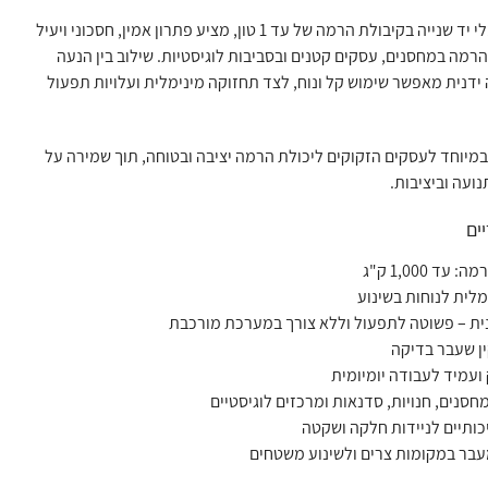
מלגזון חצי-חשמלי יד שנייה בקיבולת הרמה של עד 1 טון, מציע פתרון אמין, חסכוני ויעיל
הרמה במחסנים, עסקים קטנים ובסביבות לוגיסטיות. שילוב בין הנעה
דנית מאפשר שימוש קל ונוח, לצד תחזוקה מינימלית ועלויות תפעול
מיוחד לעסקים הזקוקים ליכולת הרמה יציבה ובטוחה, תוך שמירה על
ועה וביציבות.
ים
עד 1,000 ק"ג
לית לנוחות בשינוע
ית – פשוטה לתפעול וללא צורך במערכת מורכבת
ן שעבר בדיקה
ועמיד לעבודה יומיומית
סנים, חנויות, סדנאות ומרכזים לוגיסטיים
כותיים לניידות חלקה ושקטה
עבר במקומות צרים ולשינוע משטחים