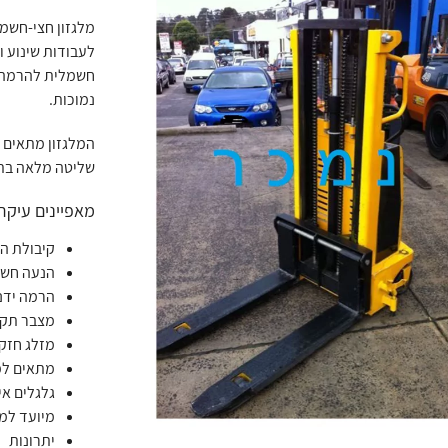
לעבודות שינוע ו
חשמלית להרמה י
נמוכות.
המלגזון מתאים ב
שליטה מלאה בתנ
מאפיינים עיקרי
קיבולת הרמה: 
הנעה חשמ
הרמה ידנ
מצבר תקי
מזלג חזק 
מתאים למח
גלגלים אי
מיועד למ
יתרונות