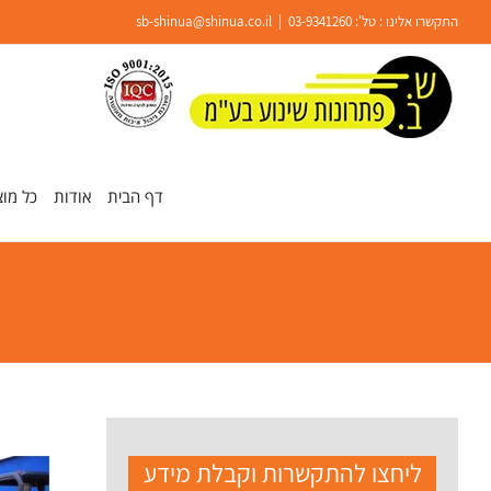
Ski
התקשרו אלינו : טל':
03-9341260
|
sb-shinua@shinua.co.il
t
conten
פתח סרגל נגישות
דף הבית
אודות
כל מוצ
ליחצו להתקשרות וקבלת מידע