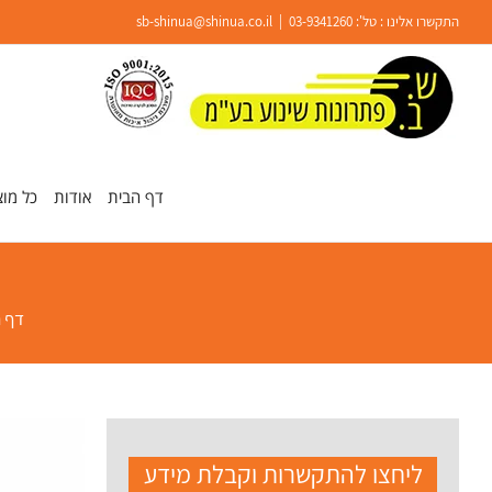
Ski
התקשרו אלינו : טל':
03-9341260
|
sb-shinua@shinua.co.il
t
conten
פתח סרגל נגישות
דף הבית
אודות
כל מוצ
דף 
ליחצו להתקשרות וקבלת מידע