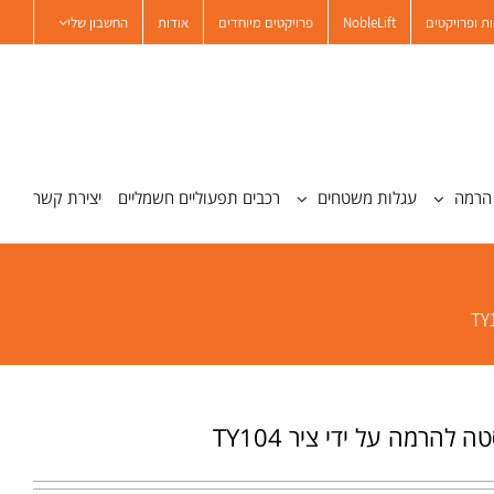
ת ופרויקטים
NobleLift
פרויקטים מיוחדים
אודות
החשבון שלי
הרמה
עגלות משטחים
רכבים תפעוליים חשמליים
יצירת קשר
ה להרמה על ידי ציר TY104