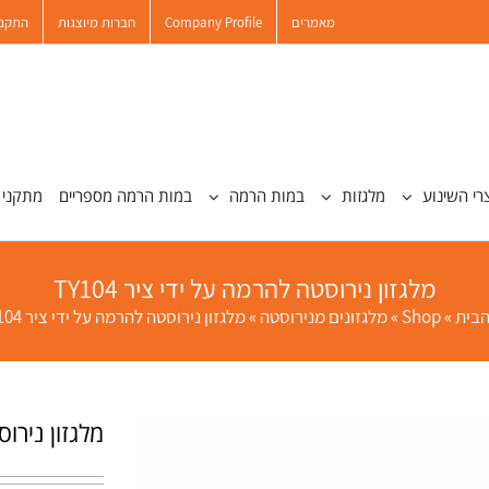
מאמרים
Company Profile
חברות מיוצגות
התקנו
רי השינוע
מלגזות
במות הרמה
במות הרמה מספריים
מתקני 
מלגזון נירוסטה להרמה על ידי ציר TY104
הבית
»
Shop
»
מלגזונים מנירוסטה
»
מלגזון נירוסטה להרמה על ידי ציר TY104
מלגזון נירוסט