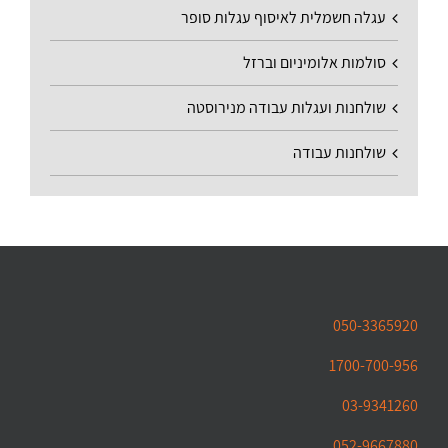
עגלה חשמלית לאיסוף עגלות סופר
סולמות אלומיניום וברזל
שולחנות ועגלות עבודה מנירוסטה
שולחנות עבודה
050-3365920
1700-700-956
03-9341260
052-9667880