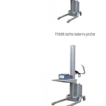
מלגזון נירוסטה פלטה TY109