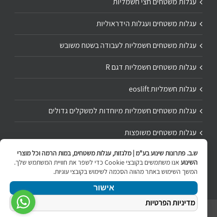
עגלות משטחים חצי חשמליות
עגלות משטחים ועגלות הידראוליות
עגלות משטחים חשמליות לעבודה בשטח משובש
עגלות משטחים חשמליות דגם R
עגלות חשמליות eoslift
עגלות משטחים חשמליות מיוחדות למשקלים גדולים
עגלות משטחים משופצות
ש.ב. פתרונות שינוע בע"מ | מלגזות, עגלות משטחים, במות הרמה וכל מוצרי
תיקון ושיפוץ עגלת משטחים
השינוע
אנו משתמשים בקובצי Cookie כדי לשפר את חוויית המשתמש שלך.
המשך השימוש באתר מהווה הסכמה לשימוש בקובצי עוגיות.
אישור
מדיניות הפרטיות
ניווט
Copyright 2020 | All Rights Reserved | Powered by
internetit