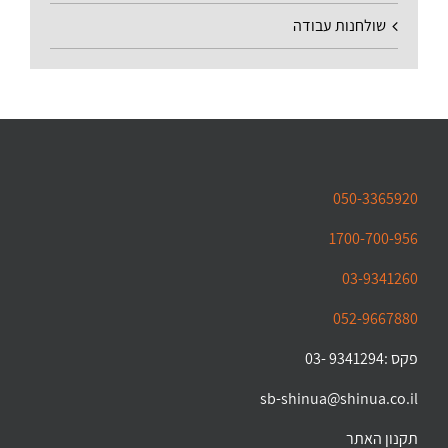
שולחנות עבודה
050-3365920
1700-700-956
03-9341260
052-9667880
פקס :9341294 -03
sb-shinua@shinua.co.il
תקנון האתר