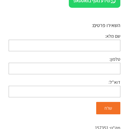
מידע נוסף בוואטסאפ
השאירו פרטים:
שם מלא:
טלפון:
דוא"ל:
מק"ט:
157351