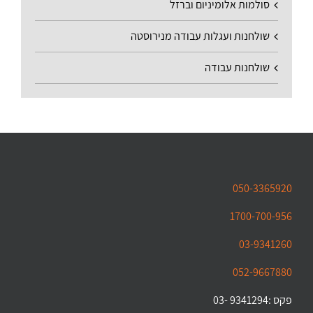
סולמות אלומיניום וברזל
שולחנות ועגלות עבודה מנירוסטה
שולחנות עבודה
050-3365920
1700-700-956
03-9341260
052-9667880
פקס :9341294 -03