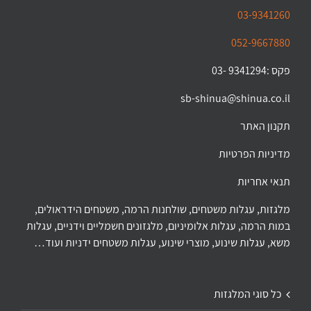
03-9341260
052-9667880
פקס :9341294 -03
sb-shinua@shinua.co.il
תקנון האתר
מדיניות הפרטיות
תנאי אחריות
מלגזות, עגלות משטחים, שולחנות הרמה, משטחים הידראולים,
במות הרמה, עגלות אלומיניום, מלגזונים חשמליים וידניים, עגלות
משא, עגלות שינוע, מוצרי שינוע, עגלות משטחים ידניות ועוד…
כל סוגי המלגזות