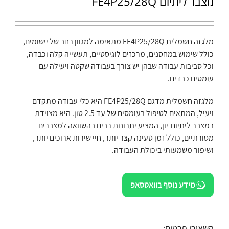
מצבר ליתיום FE4P25/28Q
מלגזה חשמלית FE4P25/28Q מתאימה למגוון רחב של יישומים,
כולל שימוש במחסנים, מרכזים לוגיסטיים, תעשייה קלה וכבדה,
וכל סביבות עבודה שבהן יש צורך בעבודה שקטה ויעילה עם
עומסים כבדים.
מלגזה חשמלית מדגם FE4P25/28Q היא כלי עבודה מתקדם
ויעיל, המתאים לטיפול בעומסים של עד 2.5 טון. היא מצוידת
במצבר ליתיום-יון, המציע יתרונות רבים בהשוואה למצברים
מסורתיים, כולל זמן טעינה קצר יותר, חיי שירות ארוכים יותר,
ושיפור משמעותי ביכולת העבודה.
מידע נוסף בוואטסאפ
השאירו פרטים: