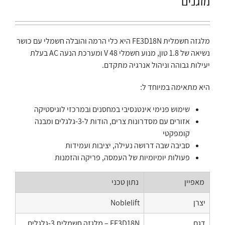
מזגנים
מלגזה חשמלית FE3D18N היא כלי הרמה והובלה חשמלי עם כושר
נשיאה של 1.8 טון, מנוע חשמלי 48 V ומערכת הנעה AC בעלת
יעילות גבוהה וניהול אנרגיה מתקדם.
היא מתאימה במיוחד ל:
שימוש פנימי אינטנסיבי במחסנים ובמרכזי לוגיסטיקה
אזורים עם מסדרונות צרים, הודות ל-3-גלגלים ומבנה
קומפקטי
סביבה שבה דרושה נעילה, יציבות ועמידות
פעולות יומיומיות של העמסה, פריקה והזמנות
מאפיין
נתון טכני
יצרן
Noblelift
דגם
FE3D18N – מלגזה חשמלית 3-גלגלים