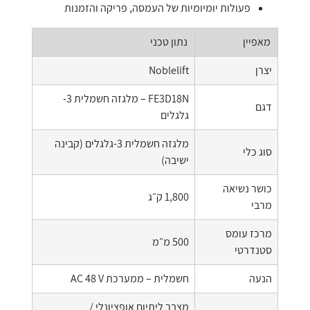
פעולות יומיומיות של העמסה, פריקה והזמנות
מאפיין
נתון טכני
יצרן
Noblelift
FE3D18N – מלגזה חשמלית 3-
דגם
גלגלים
מלגזה חשמלית 3-גלגלים (קבינה
סוג כלי
ישיבה)
כושר נשיאה
1,800 ק״ג
מרבי
מרכז עומס
500 מ״מ
סטנדרטי
הנעה
חשמלית – ממערכת AC 48 V
מצבר ליתיום אופציונלי /