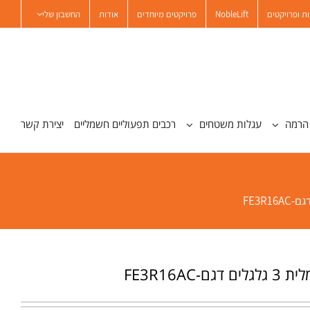
ת ופרויקטים
NobleLift
פרויקטים מיוחדים
אודות
החשבון שלי
הרמה
עגלות משטחים
רכבים תפעוליים חשמליים
יצירת קשר
ם-FE3R16AC