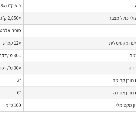
כ‑5 ק״ו (≈6.8 כ״ס)
לי כולל מצבר
≈2,850 ק״ג
סופר‑אלסטי 18×7‑8 / 33R
יעה מקסימלית
≈12 קמ״ש
מה
≈30 מ׳/דקה (≈0.5 מ׳/ש׳)
רדה
≈30 מ׳/דקה (≈0.5 מ׳/ש׳)
ת תורן קדימה
3°
 תורן אחורה
6°
ן מקסימלי
100 ס״מ