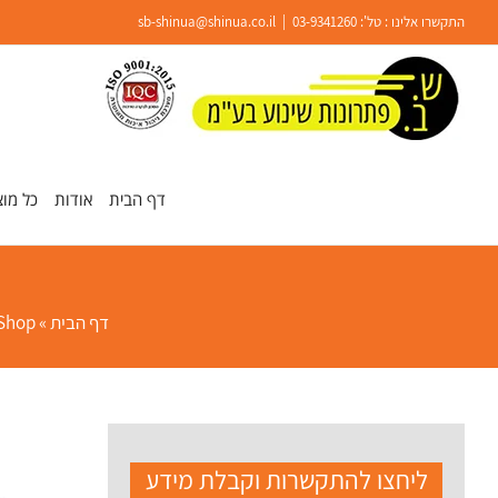
Ski
התקשרו אלינו : טל':
03-9341260
|
sb-shinua@shinua.co.il
t
conten
פתח סרגל נגישות
דף הבית
אודות
כל מוצ
דף הבית
»
Shop
ליחצו להתקשרות וקבלת מידע