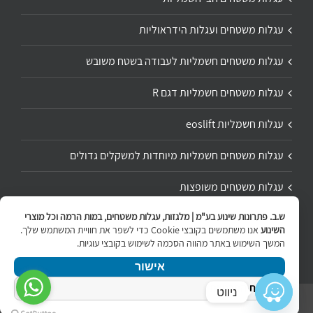
עגלות משטחים ועגלות הידראוליות
עגלות משטחים חשמליות לעבודה בשטח משובש
עגלות משטחים חשמליות דגם R
עגלות חשמליות eoslift
עגלות משטחים חשמליות מיוחדות למשקלים גדולים
עגלות משטחים משופצות
ש.ב. פתרונות שינוע בע"מ | מלגזות, עגלות משטחים, במות הרמה וכל מוצרי
תיקון ושיפוץ עגלת משטחים
השינוע
אנו משתמשים בקובצי Cookie כדי לשפר את חוויית המשתמש שלך.
המשך השימוש באתר מהווה הסכמה לשימוש בקובצי עוגיות.
אישור
מדיניות הפרטיות
ניווט
Copyright 2020 | All Rights Reserved | Powered by
internetit