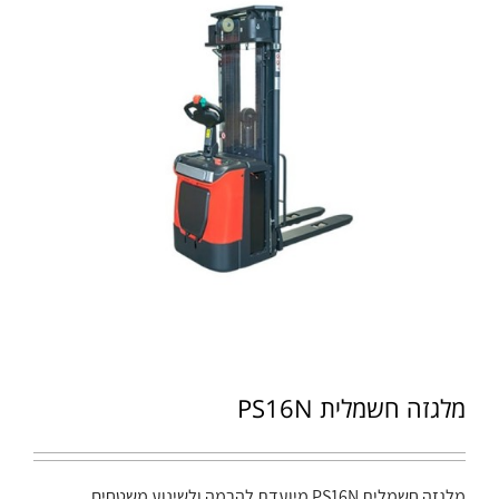
מלגזה חשמלית PS16N
מלגזה חשמלית PS16N מיועדת להרמה ולשינוע משטחים