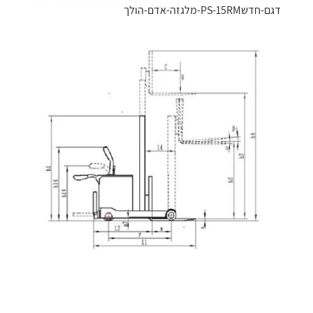
דגם-חדשPS-15RM-מלגזה-אדם-הולך