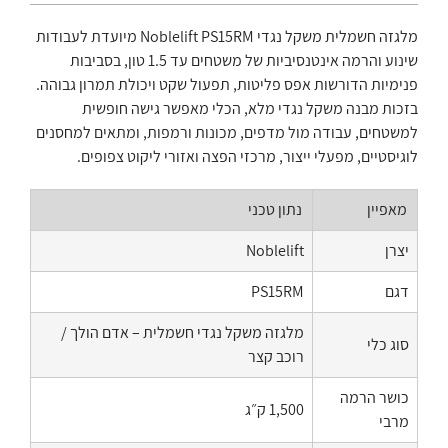
מלגזה חשמלית משקל נגדי Noblelift PS15RM מיועדת לעבודות
שינוע והרמה אינטנסיביות של משטחים עד 1.5 טון, בסביבות
פנימיות הדורשות אפס פליטות, תפעול שקט ויכולת תמרון גבוהה.
בזכות מבנה משקל נגדי מלא, הכלי מאפשר גישה חופשית
למשטחים, עבודה מול מדפים, מכונות ורמפות, ומתאים למחסנים
לוגיסטיים, מפעלי ייצור, מרכזי הפצה ואזורי ליקוט צפופים.
מאפיין
נתון טכני
יצרן
Noblelift
דגם
PS15RM
מלגזה משקל נגדי חשמלית – אדם הולך /
סוג כלי
רוכב קצר
כושר הרמה
1,500 ק״ג
מרבי