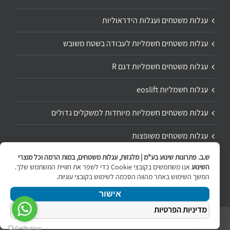
עגלות משטחים ועגלות הידראוליות
עגלות משטחים חשמליות לעבודה בשטח משובש
עגלות משטחים חשמליות דגם R
עגלות חשמליות eoslift
עגלות משטחים חשמליות מיוחדות למשקלים גדולים
עגלות משטחים משופצות
ש.ב. פתרונות שינוע בע"מ | מלגזות, עגלות משטחים, במות הרמה וכל מוצרי
תיקון ושיפוץ עגלת משטחים
השינוע
אנו משתמשים בקובצי Cookie כדי לשפר את חוויית המשתמש שלך.
המשך השימוש באתר מהווה הסכמה לשימוש בקובצי עוגיות.
אישור
מדיניות הפרטיות
ניווט
Copyright 2020 | All Rights Reserved | Powered by
internetit