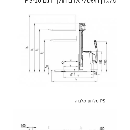
מלגזון חשמלי אדם הולך דגם PS-16
PS-מלגזון-מלגזה