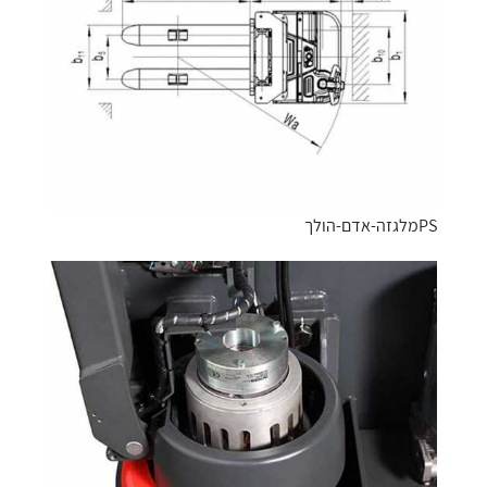
PSמלגזה-אדם-הולך