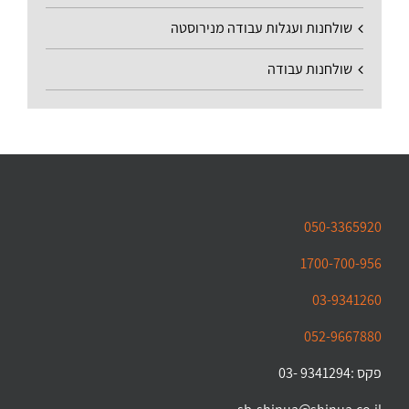
שולחנות ועגלות עבודה מנירוסטה
שולחנות עבודה
050-3365920
1700-700-956
03-9341260
052-9667880
פקס :9341294 -03