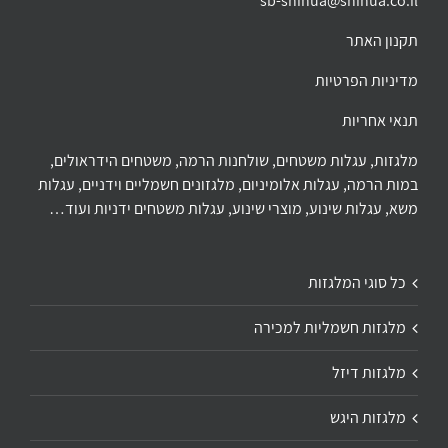
sb-shinua@shinua.co.il
תקנון האתר
מדיניות הפרטיות
תנאי אחריות
מלגזות, עגלות משטחים, שולחנות הרמה, משטחים הידראולים,
במות הרמה, עגלות אלומיניום, מלגזונים חשמליים וידניים, עגלות
משא, עגלות שינוע, מוצרי שינוע, עגלות משטחים ידניות ועוד…
כל סוגי המלגזות
מלגזות חשמליות למכירה
מלגזות דיזל
מלגזות היגש